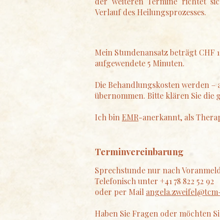
der weiteren Termine richtet s
Verlauf des Heilungsprozesses.
Mein Stundenansatz beträgt CHF 14
aufgewendete 5 Minuten.
Die Behandlungskosten werden – a
übernommen. Bitte klären Sie die 
Ich bin
EMR
-anerkannt, als Thera
Terminvereinbarung
Sprechstunde nur nach Voranmel
Telefonisch unter +41 78 822 52 92
oder per Mail
angela.zweifel@tcm
Haben Sie Fragen oder möchten Si