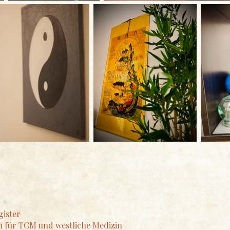
gister
m für TCM und westliche Medizin