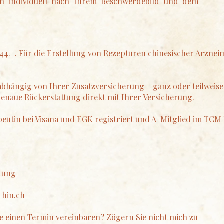
ich individuell nach Ihrem Beschwerdebild und dem
4.–. Für die Erstellung von Rezepturen chinesischer Arzneim
bhängig von Ihrer Zusatzversicherung – ganz oder teilweis
genaue Rückerstattung direkt mit Ihrer Versicherung.
peutin bei Visana und EGK registriert und A-Mitglied im TC
dung
-hin.ch
e einen Termin vereinbaren? Zögern Sie nicht mich zu